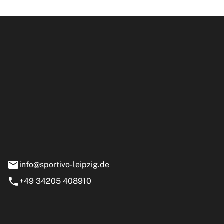
ipzig GmbH
e 13-15
nstädt
info@sportivo-leipzig.de
+49 34205 408910
eiten