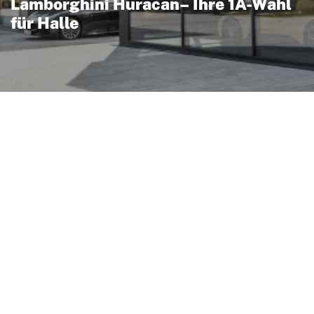
Lamborghini Huracan– Ihre 1A-Wahl
für Halle
ndet italienische
erner Technik: mittig
ienmäßig sportliches
en ein
ebe. Modelle wie EVO,
ugelassene Rennversion
che Abstufungen zwischen
romissloser Rennsport-
a nutzt aktive