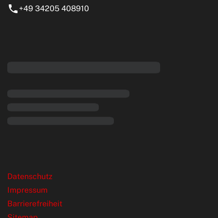
+49 34205 408910
eiten
rende Links
Datenschutz
Impressum
Barrierefreiheit
Sitemap