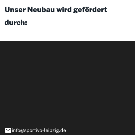
Unser Neubau wird gefördert
durch:
ipzig GmbH
e 13-15
nstädt
info@sportivo-leipzig.de