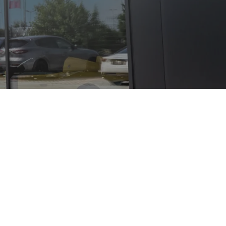
ermanente
dass Land Rover
endtouren in den
ngen im Haus sind