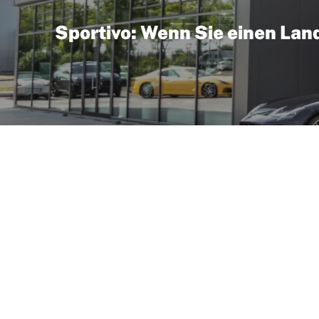
Sportivo: Wenn Sie einen Land
t 1948 für robuste Geländewagen, britische Ingenieurskunst
ain‑Response‑Systeme, adaptive Luftfederungen und bei mod
nde als auch auf der Autobahn souverän bleibt. In Halle (Saa
flügen entlang der Saale gut zur Geltung kommt. Das Autoha
udi, Skoda und VW Nutzfahrzeuge ausgewiesen.