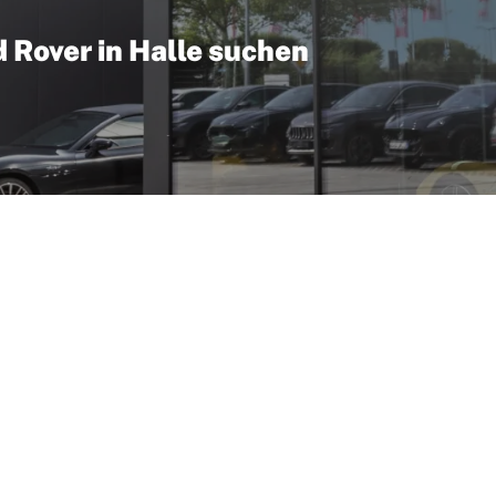
 Rover in Halle suchen
 und eine Verbindung aus Luxus und Offroad‑Performance. P
ernen Modellen leichte Aluminiumkarosserien sorgen dafür, 
le) wartet ein Land Rover, dessen Vielseitigkeit von Wochen
us Sportivo präsentiert das Fahrzeug vor Ort; Serviceleistu