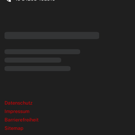
eiten
rende Links
Datenschutz
Impressum
Barrierefreiheit
Sitemap