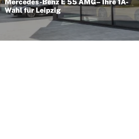
Mercedes-Benz E 55 AMG– Ihre 1A-
Wahl für Leipzig
verbindet luxuriösen
Performance: Ein
ortlich abgestimmtes
he AMG‑Details sorgen für
 präzises Handling. Das
aterialien und eine auf
onomie, kombiniert mit
ort und Sicherheit. In
nd gut erreichbar, sodass