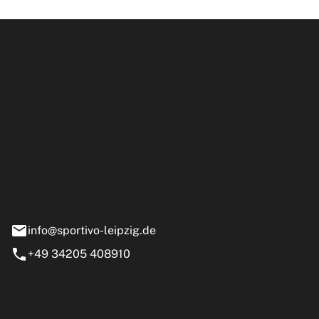
ipzig GmbH
e 13-15
nstädt
info@sportivo-leipzig.de
+49 34205 408910
eiten