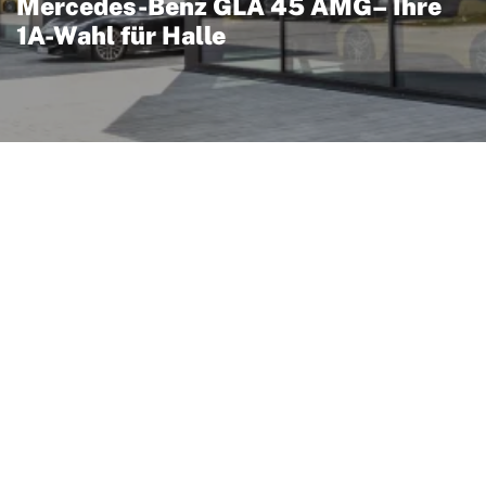
Mercedes-Benz GLA 45 AMG– Ihre
1A-Wahl für Halle
MG verbindet kompakte
portwagen‑Performance:
it AMG‑feinabstimmtem
g und kompromissloser
nd präzise abgestimmte
remsen und ein markantes
ffnungen und muskulösen
ft hochwertige
ät auf sportliche