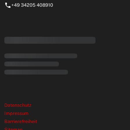
+49 34205 408910
eiten
rende Links
Datenschutz
Impressum
Barrierefreiheit
Sitemap