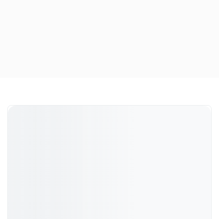
Unsere Kundenveranstaltungen
Unsere exklusive Kundenveranstaltung, findet einmal
im Jahr, rund um die Marke Maserati statt.
Dort treffen sich in Süd Tirol, die Enthusiasten der
Marke und Freunde unseres Autohauses.
Zu den Impressionen