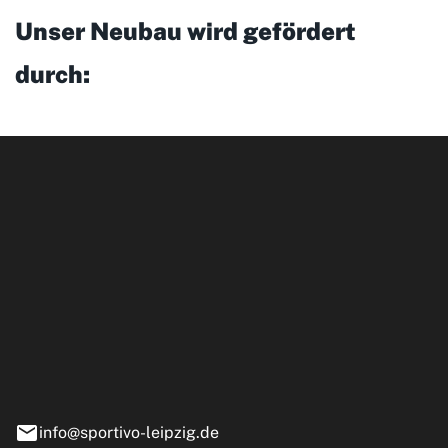
Unser Neubau wird gefördert
durch:
ipzig GmbH
e 13-15
nstädt
info@sportivo-leipzig.de