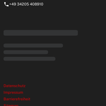
+49 34205 408910
eiten
rende Links
Datenschutz
Impressum
Barrierefreiheit
Sitemap