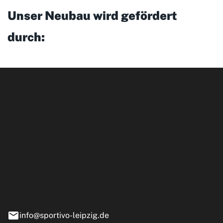
Unser Neubau wird gefördert
durch:
ipzig GmbH
e 13-15
nstädt
info@sportivo-leipzig.de