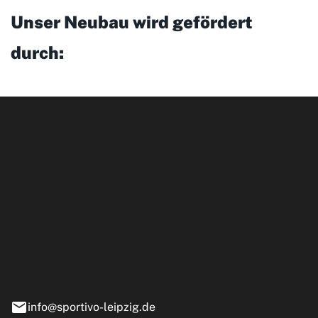
Unser Neubau wird gefördert
durch:
ipzig GmbH
e 13-15
nstädt
info@sportivo-leipzig.de