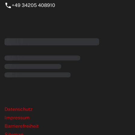
+49 34205 408910
eiten
rende Links
Datenschutz
Impressum
Barrierefreiheit
Sitemap