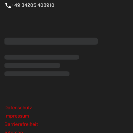
+49 34205 408910
eiten
rende Links
Datenschutz
Impressum
Barrierefreiheit
Sitemap