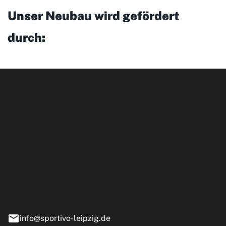
Unser Neubau wird gefördert
durch:
ipzig GmbH
e 13-15
nstädt
info@sportivo-leipzig.de