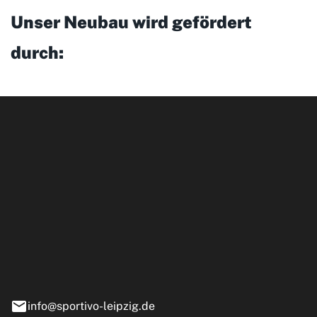
Unser Neubau wird gefördert
durch:
ipzig GmbH
e 13-15
nstädt
info@sportivo-leipzig.de