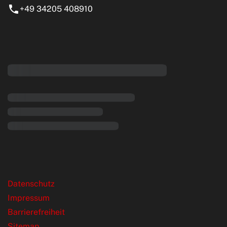
+49 34205 408910
eiten
rende Links
Datenschutz
Impressum
Barrierefreiheit
Sitemap