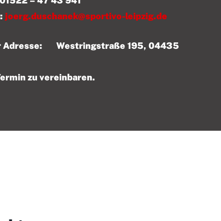
 43 941
:
joerg.duschanek@sportivo-leipzig.de
der Adresse: Westringstraße 195, 04435
Termin zu vereinbaren.