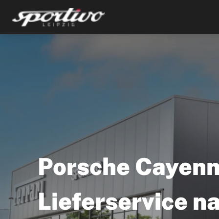
Porsche Cayenne
Lieferservice n