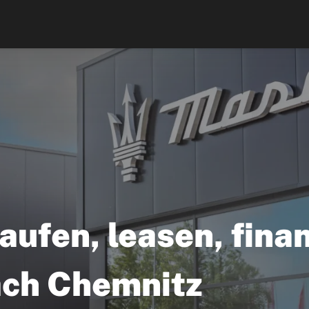
aufen, leasen, fina
ach Chemnitz