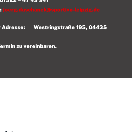
 43 941
:
joerg.duschanek@sportivo-leipzig.de
der Adresse: Westringstraße 195, 04435
Termin zu vereinbaren.