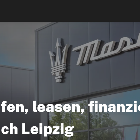
fen, leasen, finanzi
ach Leipzig