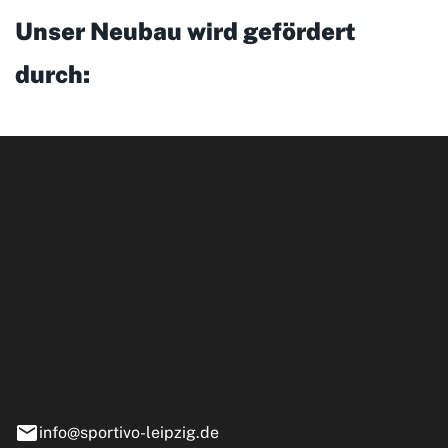
Unser Neubau wird gefördert
durch:
ipzig GmbH
e 13-15
nstädt
info@sportivo-leipzig.de