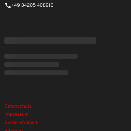
+49 34205 408910
eiten
rende Links
Datenschutz
Impressum
Barrierefreiheit
Sitemap