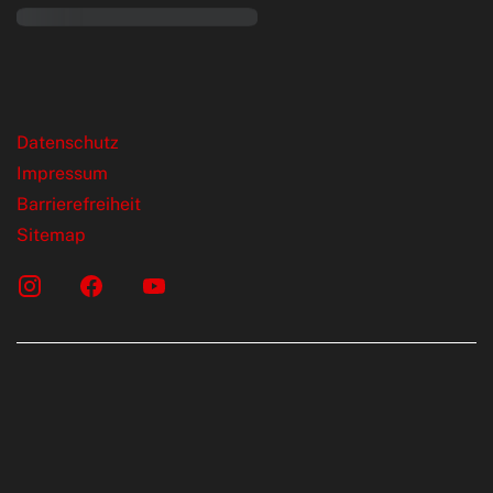
rende Links
Datenschutz
Impressum
Barrierefreiheit
Sitemap
onen erfolgen gemäß der Pkw-
chskennzeichnungsverordnung. Die
rte wurden nach dem vorgeschrieben
LTP (World Harmonised Light Vehicles Test