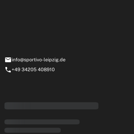
ipzig GmbH
e 13-15
nstädt
info@sportivo-leipzig.de
+49 34205 408910
eiten