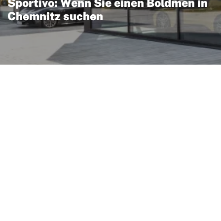
Sportivo: Wenn Sie einen Boldmen in
Chemnitz suchen
 kraftvolles Design und
er, die Performance und
tohaus Sportivo finden
delle dieser Marke — gut
sodass ein Besuch schnell
. Erfahrene Beratung und
orgen dafür, dass Wartung
h den Vorgaben von
rtliches, exklusives