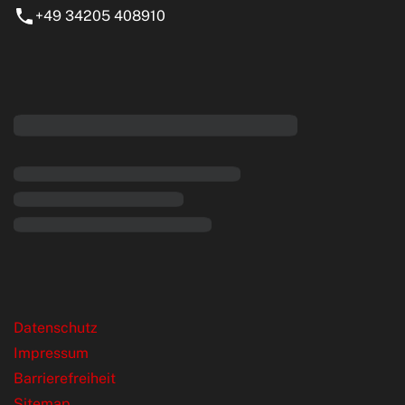
+49 34205 408910
eiten
rende Links
Datenschutz
Impressum
Barrierefreiheit
Sitemap