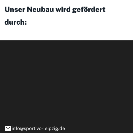
Unser Neubau wird gefördert
durch:
ipzig GmbH
e 13-15
nstädt
info@sportivo-leipzig.de