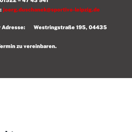
 43 941
:
joerg.duschanek@sportivo-leipzig.de
der Adresse: Westringstraße 195, 04435
Termin zu vereinbaren.