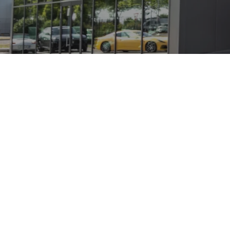
verbindet markantes Design mit kraftvollen Motoren und mod
 und eine erhöhte Sitzposition für besseren Überblick im Str
ssistenzpakete sorgen für Komfort und Sicherheit auf länger
n Service durch herstellerspezifisch geschulte Techniker. I
r Ort einen umfassenden Eindruck verschaffen.