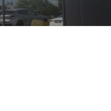
zverhältnisse,
hone-Integration
ür Fahrzeuge
mpliziert