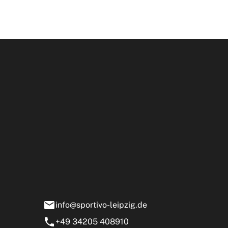
en können.
Öffnun
rtivo Leipzig GmbH
ensstraße 13-15
0 Markranstädt
info@sportivo-leipzig.de
+49 34205 408910