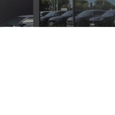
ernen Assistenzsystemen. Als SUV bietet er großzügige Plat
aßenverkehr. Technik wie ein intuitives Infotainment, Smartp
en Strecken. Sportivo führt Chevrolet-Modelle und bietet f
nteressenten können den Chevrolet Blazer bei Sportivo unko