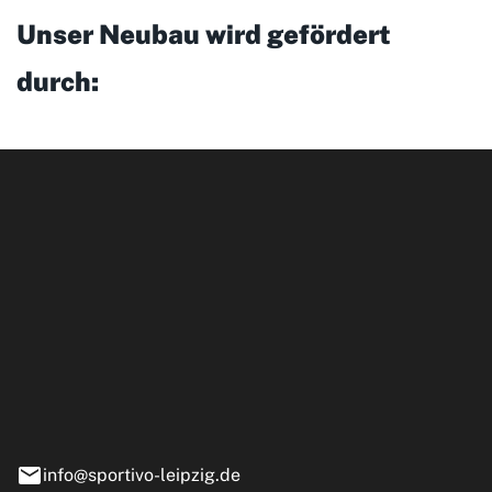
Unser Neubau wird gefördert
durch:
ipzig GmbH
e 13-15
nstädt
info@sportivo-leipzig.de