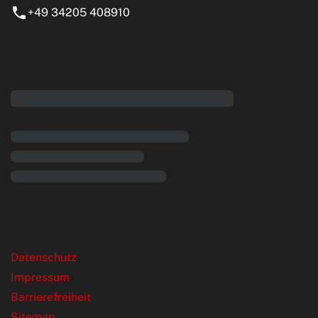
+49 34205 408910
eiten
rende Links
Datenschutz
Impressum
Barrierefreiheit
Sitemap