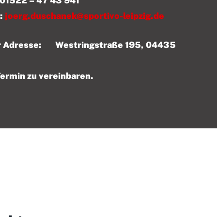
 43 941
:
joerg.duschanek@sportivo-leipzig.de
der Adresse: Westringstraße 195, 04435
Termin zu vereinbaren.