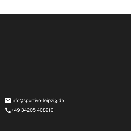
ipzig GmbH
e 13-15
nstädt
info@sportivo-leipzig.de
+49 34205 408910
eiten