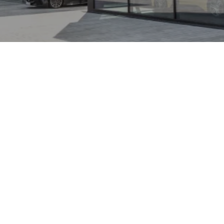
ndet die Sportwagen-DNA
eit eines viertürigen
-SUV, das Fahrdynamik,
t auf höchstem Niveau
iten markentypisch
ine
lität und Präzision auch
fert. Im Interieur trifft
odernste Technik:
iduell konfigurierbare
kus, der Komfort und