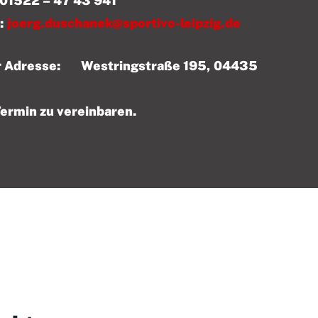
 43 941
:
joerg.duschanek@sportivo-leipzig.de
der Adresse: Westringstraße 195, 04435
Termin zu vereinbaren.