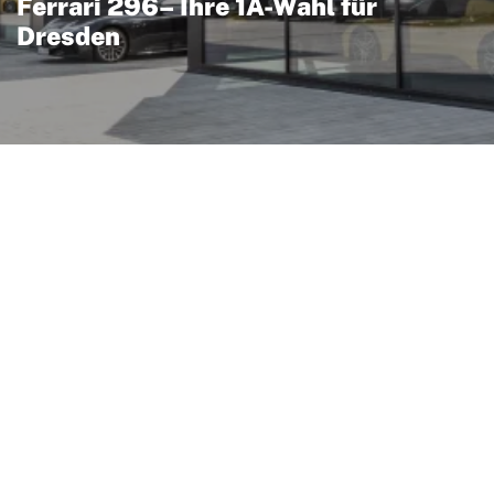
Ferrari 296– Ihre 1A-Wahl für
Dresden
 kompakten 3,0‑Liter
tigen Elektromotor zu
icht eine kombinierte
PS. Das Ergebnis sind
 in ca. 2,9 s,
ts von 330 km/h) bei
rauchswerten und der
in elektrisch zu
Architektur, konsequenter