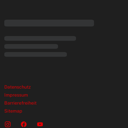
eiten
rende Links
Datenschutz
Impressum
Barrierefreiheit
Sitemap