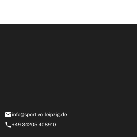
ipzig GmbH
e 13-15
nstädt
info@sportivo-leipzig.de
+49 34205 408910