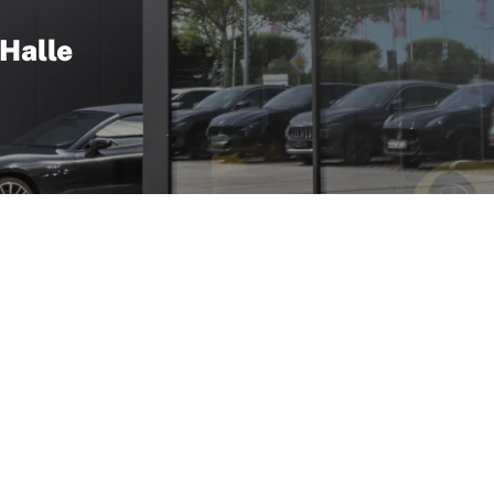
 Halle
 Elektromotor zu einem mittelmotorigen Plug-in-Hybrid – ein
namik und moderne Elektronik sorgen für atemberaubende Bes
aris Rückkehr zum V6 in zeitgemäßer Hybridform und spiegelt 
) ist ein Ferrari 296 beim Autohaus Sportivo zu bewundern; 
e. Ein seltener Blickfang in der Region, der Technikbegeis