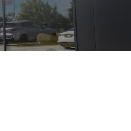
e Kombination,
chleunigung,
die langjährige
das Haus selbst
terte und Sammler