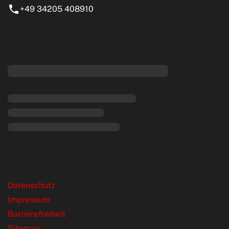
+49 34205 408910
eiten
rende Links
Datenschutz
Impressum
Barrierefreiheit
Sitemap