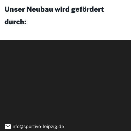
Unser Neubau wird gefördert
durch:
ipzig GmbH
e 13-15
nstädt
info@sportivo-leipzig.de