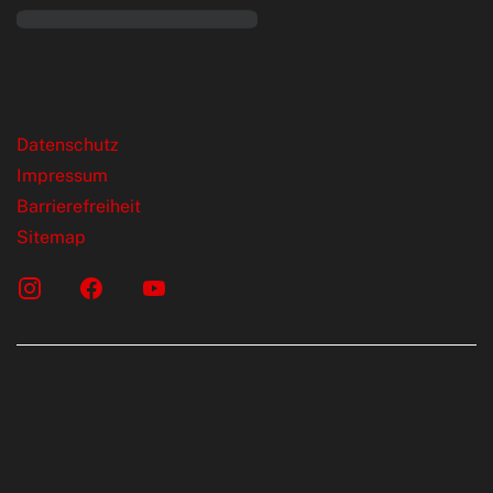
rende Links
Datenschutz
Impressum
Barrierefreiheit
Sitemap
onen erfolgen gemäß der Pkw-
chskennzeichnungsverordnung. Die
rte wurden nach dem vorgeschrieben
LTP (World Harmonised Light Vehicles Test