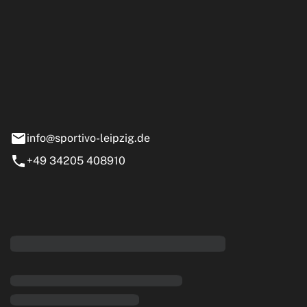
ipzig GmbH
e 13-15
nstädt
info@sportivo-leipzig.de
+49 34205 408910
eiten