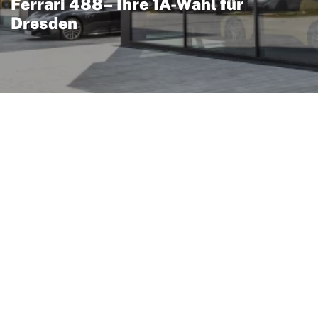
Ferrari 488– Ihre 1A-Wahl für
Dresden
es Rennsport-Feeling für
efert beeindruckende
Handling, kombiniert mit
hochwertigen Materialien
tiert ausgewählte Ferrari-
hend der
en – für fachgerechten
h Herstellervorschrift.
Dresden erreichen den