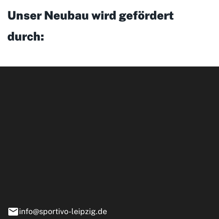
Unser Neubau wird gefördert
durch:
ipzig GmbH
e 13-15
nstädt
info@sportivo-leipzig.de