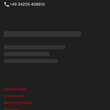
+49 34205 408910
eiten
rende Links
Datenschutz
Impressum
Barrierefreiheit
Sitemap