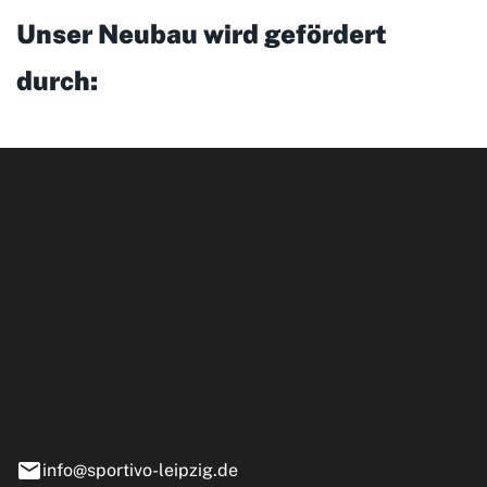
Unser Neubau wird gefördert
durch:
ipzig GmbH
e 13-15
nstädt
info@sportivo-leipzig.de