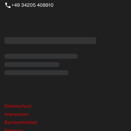
+49 34205 408910
eiten
rende Links
Datenschutz
Impressum
Barrierefreiheit
Sitemap