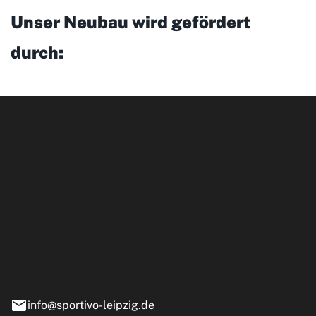
Unser Neubau wird gefördert
durch:
ipzig GmbH
e 13-15
nstädt
info@sportivo-leipzig.de