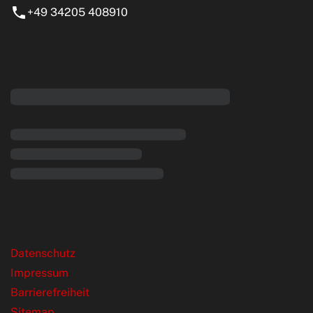
+49 34205 408910
eiten
rende Links
Datenschutz
Impressum
Barrierefreiheit
Sitemap