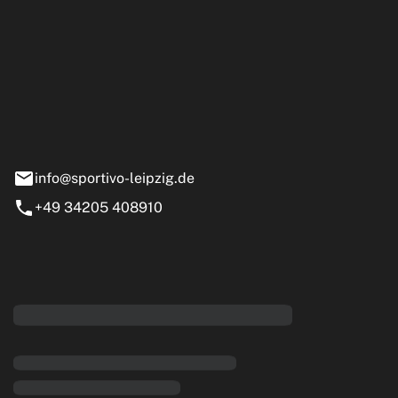
ipzig GmbH
e 13-15
nstädt
info@sportivo-leipzig.de
+49 34205 408910
eiten