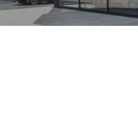
Benz S 250: eine
ort und technische
se‑Modell bietet sanfte
uschkulisse und
rieur – ideal für lange
ftritte.
systeme und
r entspanntes Fahren,
nten ein gutes
d Verbrauch liefern. Bei
ge Beratung und direkten