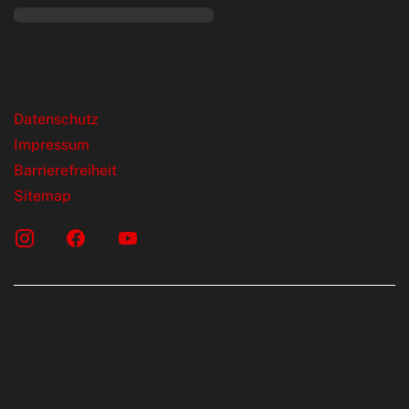
rende Links
Datenschutz
Impressum
Barrierefreiheit
Sitemap
onen erfolgen gemäß der Pkw-
chskennzeichnungsverordnung. Die
rte wurden nach dem vorgeschrieben
LTP (World Harmonised Light Vehicles Test