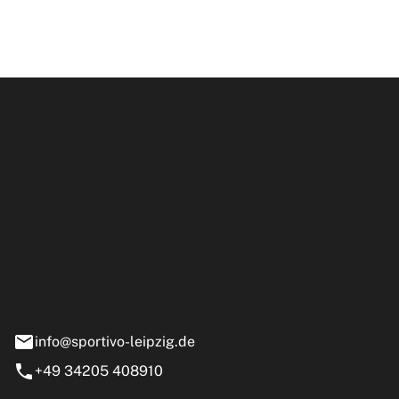
ipzig GmbH
e 13-15
nstädt
info@sportivo-leipzig.de
+49 34205 408910