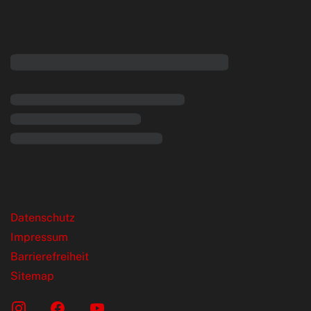
eiten
rende Links
Datenschutz
Impressum
Barrierefreiheit
Sitemap