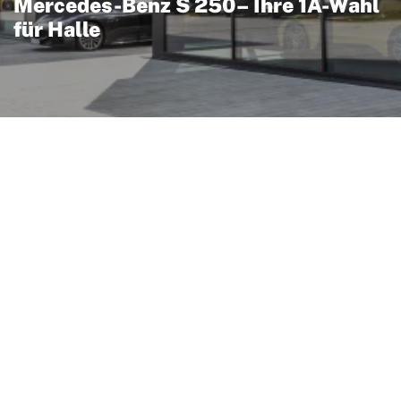
Mercedes-Benz S 250– Ihre 1A-Wahl
für Halle
t für souveräne Eleganz
ahrkomfort: Als Mitglied
öse Ausstattung mit
iser Fahrwerksabstimmung.
ochwertige Materialien im
heits‑ und
uhiges, komfortables
 In Halle ist das
nell zu erreichen, sodass