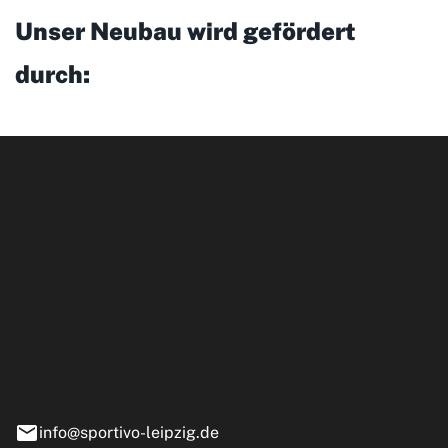
Unser Neubau wird gefördert
durch:
ipzig GmbH
e 13-15
nstädt
info@sportivo-leipzig.de