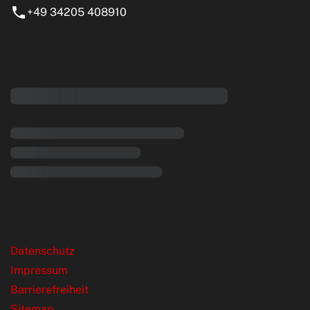
+49 34205 408910
eiten
rende Links
Datenschutz
Impressum
Barrierefreiheit
Sitemap