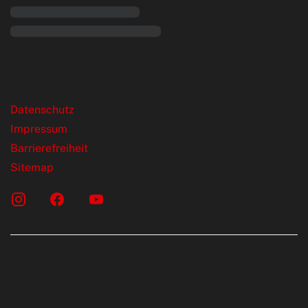
rende Links
Datenschutz
Impressum
Barrierefreiheit
Sitemap
onen erfolgen gemäß der Pkw-
chskennzeichnungsverordnung. Die
rte wurden nach dem vorgeschrieben