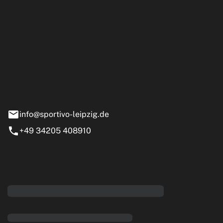
ipzig GmbH
e 13-15
nstädt
info@sportivo-leipzig.de
+49 34205 408910
eiten