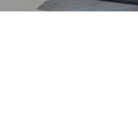
che Innovationskraft mit
nd modernster
ieb, schnelles Laden und
rgen für effiziente
berzeugt der G9 mit
hwertigen Materialien
das intuitive Bedienung
bietet.
sive teilautonomer
rt und Sicherheit im
Sportivo bietet diesem
ce, wodurch Wartung und