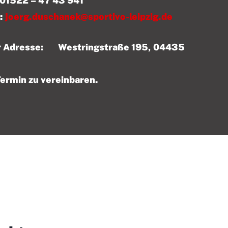
 43 941
:
joerg.duschanek@sportivo-leipzig.de
der Adresse: Westringstraße 195, 04435
Termin zu vereinbaren.