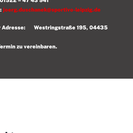
 43 941
:
joerg.duschanek@sportivo-leipzig.de
der Adresse: Westringstraße 195, 04435
Termin zu vereinbaren.