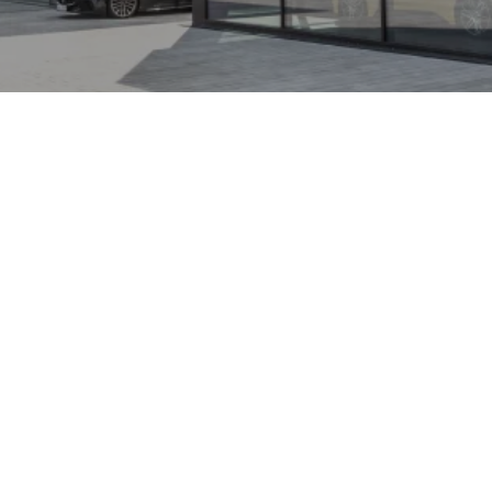
osangue als exklusive
in einzigartiger
it SUV‑Komfort verbindet.
raftvollen V12‑Motor,
dynamisches Setup, das
 mit Alltagstauglichkeit
g profitieren Sie von
ttraktiven Konditionen bei
und geringer
halten Sie kompetente
ahrzeuge und können den