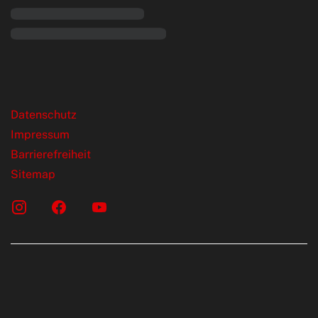
rende Links
Datenschutz
Impressum
Barrierefreiheit
Sitemap
onen erfolgen gemäß der Pkw-
chskennzeichnungsverordnung. Die
rte wurden nach dem vorgeschrieben