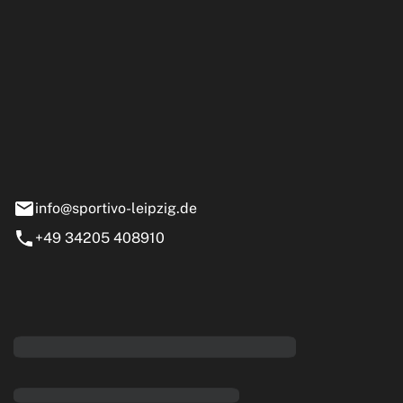
ipzig GmbH
e 13-15
nstädt
info@sportivo-leipzig.de
+49 34205 408910
eiten