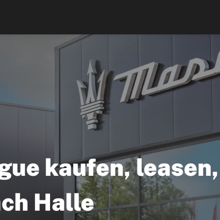
gue kaufen, leasen,
ach Halle