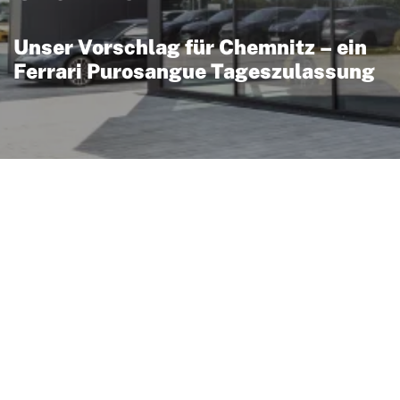
Unser Vorschlag für Chemnitz – ein
Ferrari Purosangue Tageszulassung
t die Performance eines
agstauglichkeit eines
n der Geschichte der
den V12-Motor, präziser
nischem Design bietet
aubende Beschleunigung
Klang, den Ferrari-