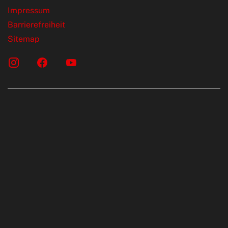
Impressum
Barrierefreiheit
Sitemap
onen erfolgen gemäß der Pkw-
chskennzeichnungsverordnung. Die
rte wurden nach dem vorgeschrieben
LTP (World Harmonised Light Vehicles Test
telt. Der Kraftstoffverbrauch und der C02-
KW sind nicht nur von der effizienten Ausnutzung
 durch den PKW, sondern auch vom Fahrstil und
hnischen Faktoren abhängig. C02 ist das für die
uptsächlich verantwortliche Treibgas. Ein