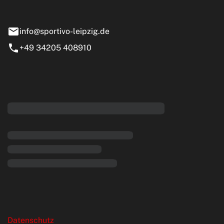
nstädt
info@sportivo-leipzig.de
+49 34205 408910
eiten
rende Links
Datenschutz