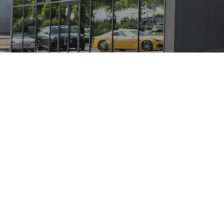
ert für die traditionsreiche britische Marke den Einstieg in
lität mit einer skateboard‑Architektur und moderner Batteri
aerodynamischen Finesse, die man von einem Sportwagen erw
 technologischer Meilenstein zeigt der Eletre, wie Herstell
Sportivo steht für automobilen Enthusiasmus und informiert
hrzeuge angeboten.