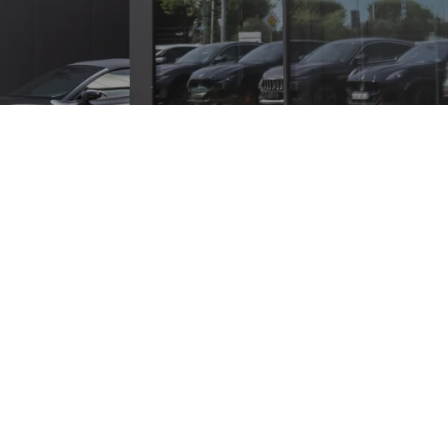
 die vollelektrische Ära als sportliches SUV-Coupé, das die t
etechnik verbindet. Sein Konzept verbindet Alltagstauglichke
artet, ergänzt durch ein digitales Cockpit und umfangreic
er klassische Fahrdynamik mit zukunftsweisender Elektromobi
 über attraktive Neuheiten; im Haus werden Serviceleistunge