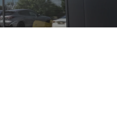
ypische Lotus-DNA
it eines SUV mit
he
lität verbinden
n für VW, Audi,