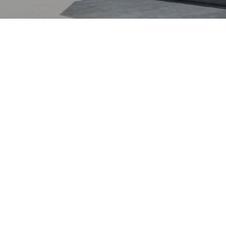
stieg in die elektrische
türiges, performance-
 das Fahrdynamik und
 Typisch für Lotus bleibt
räzisem Fahrverhalten,
ietechnik, hohe
elle Lademöglichkeiten –
kurrent zu anderen
meya auf gehobene
ntrierte Ergonomie, außen
das Leistung und
ofitiert dabei von neuer