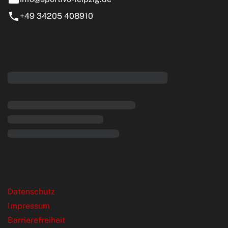
+49 34205 408910
eiten
rende Links
Datenschutz
Impressum
Barrierefreiheit