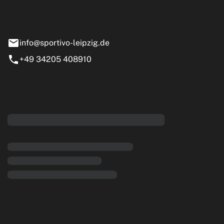
e 13-15
nstädt
info@sportivo-leipzig.de
+49 34205 408910
eiten
rende Links