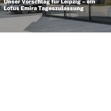
Unser Vorschlag für Leipzig – ein
Lotus Emira Tageszulassung
ssung vereint britisches
Alltagstauglichkeit:
ftvoller Motor und
 Fahrt zum Erlebnis. Als
rzeug den Vorteil eines
rtiger Verfügbarkeit und
nüber Einzelimporten oder
ssenten aus Leipzig
utohauses Sportivo gut