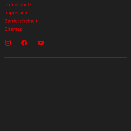
Datenschutz
Impressum
Barrierefreiheit
Sitemap
onen erfolgen gemäß der Pkw-
chskennzeichnungsverordnung. Die
rte wurden nach dem vorgeschrieben
LTP (World Harmonised Light Vehicles Test
telt. Der Kraftstoffverbrauch und der C02-
KW sind nicht nur von der effizienten Ausnutzung
 durch den PKW, sondern auch vom Fahrstil und
hnischen Faktoren abhängig. C02 ist das für die