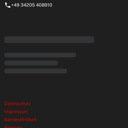
+49 34205 408910
eiten
rende Links
Datenschutz
Impressum
Barrierefreiheit
Sitemap