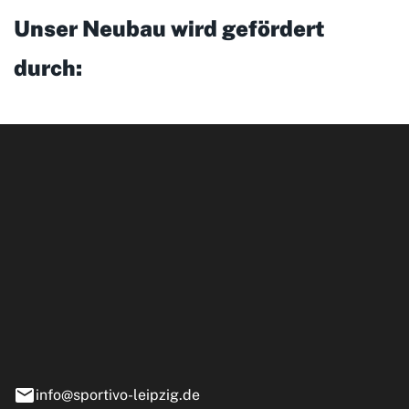
Unser Neubau wird gefördert
durch:
ipzig GmbH
e 13-15
nstädt
info@sportivo-leipzig.de