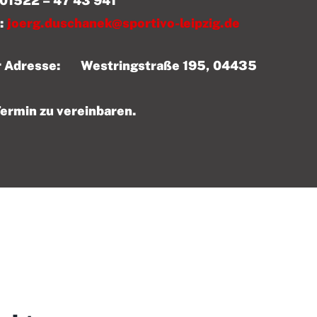
 43 941
:
joerg.duschanek@sportivo-leipzig.de
der Adresse: Westringstraße 195, 04435
Termin zu vereinbaren.