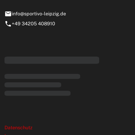
nstädt
info@sportivo-leipzig.de
+49 34205 408910
eiten
rende Links
Datenschutz