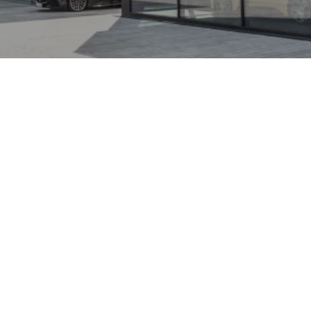
in klassischer
t Pininfarina-geprägtem
nd 2+2-Konzept.
gsstarke V8-Motoren mit
nd, sportliche Varianten
ene GranCabrio-
ik und
. Zeitlose Linienführung,
 die Maserati-typische
thusiasten und Sammlern
lässt sich dieser