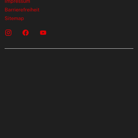
Impressum
Barrierefreiheit
Sitemap
onen erfolgen gemäß der Pkw-
chskennzeichnungsverordnung. Die
rte wurden nach dem vorgeschrieben
LTP (World Harmonised Light Vehicles Test
telt. Der Kraftstoffverbrauch und der C02-
KW sind nicht nur von der effizienten Ausnutzung
 durch den PKW, sondern auch vom Fahrstil und
hnischen Faktoren abhängig. C02 ist das für die
uptsächlich verantwortliche Treibgas. Ein
den Kraftstoffverbrauch und die C02-Emissionen