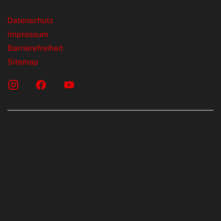
Datenschutz
Impressum
Barrierefreiheit
Sitemap
onen erfolgen gemäß der Pkw-
chskennzeichnungsverordnung. Die
rte wurden nach dem vorgeschrieben
LTP (World Harmonised Light Vehicles Test
telt. Der Kraftstoffverbrauch und der C02-
KW sind nicht nur von der effizienten Ausnutzung
 durch den PKW, sondern auch vom Fahrstil und