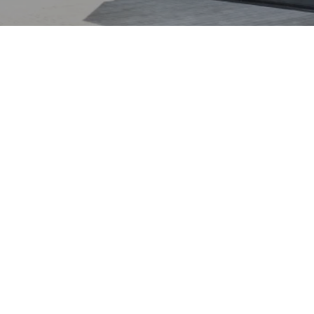
ortliche DNA in ein
ngerer Bruder des
sches Design, agile
erialien in einem
Name Grecale erinnert an
und knüpft so an
zeugnamen mit Wind-
dent-Logo wiederum
Verbindung zu Bologna und
torie der Marke.
 moderne Antriebsoptionen
ösungen bis zu