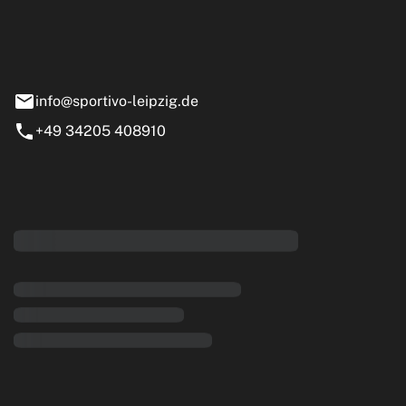
e 13-15
nstädt
info@sportivo-leipzig.de
+49 34205 408910
eiten
rende Links