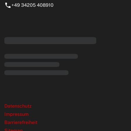
+49 34205 408910
eiten
rende Links
Datenschutz
Impressum
Barrierefreiheit
Sitemap