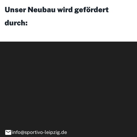
Unser Neubau wird gefördert
durch:
ipzig GmbH
e 13-15
nstädt
info@sportivo-leipzig.de