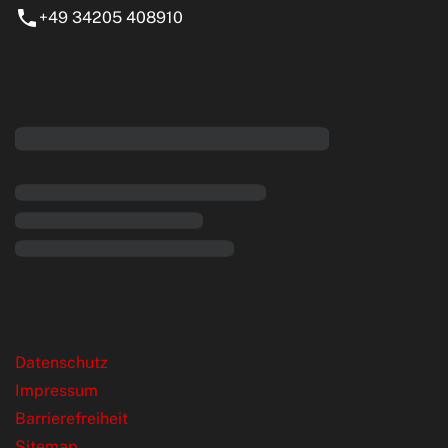
+49 34205 408910
eiten
rende Links
Datenschutz
Impressum
Barrierefreiheit
Sitemap