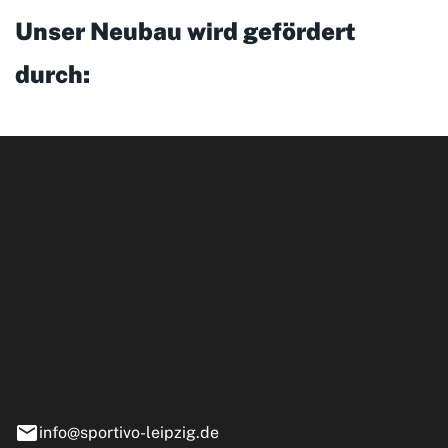
Unser Neubau wird gefördert
durch:
ipzig GmbH
e 13-15
nstädt
info@sportivo-leipzig.de