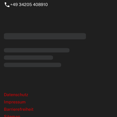
+49 34205 408910
eiten
rende Links
Datenschutz
Impressum
Barrierefreiheit
Sitemap