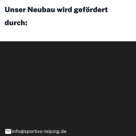
Unser Neubau wird gefördert
durch:
ipzig GmbH
e 13-15
nstädt
info@sportivo-leipzig.de